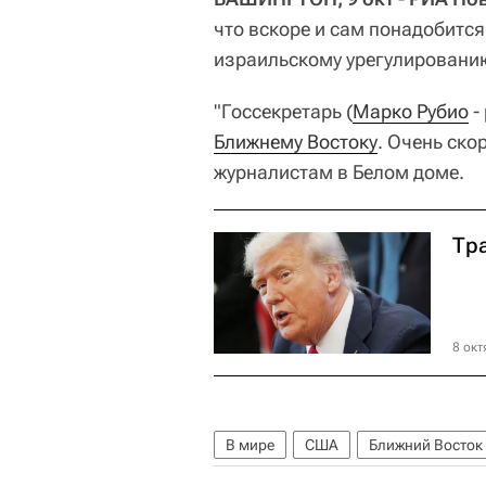
что вскоре и сам понадобится
израильскому урегулировани
"Госсекретарь (
Марко Рубио
-
Ближнему Востоку
. Очень ско
журналистам в Белом доме.
Тр
8 окт
В мире
США
Ближний Восток