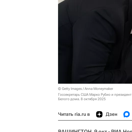
© Getty Images / Anna Moneymaker
Госсекретарь США Марко Рубио и президент
Белого дома. 8 октября 2025
Читать ria.ru в
Дзен
ВАШИНГТОН, 9 окт - РИА Но