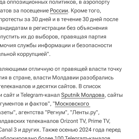
да оппозиционных политиков, в аэропорту
атов за посещение
России
. Кроме того,
ротесты за 30 дней и в течение 30 дней после
андидатам в регистрации без объяснения
опустить их до выборов, правящая партия
мочия службы информации и безопасности
ельной коррупцией".
вляющими отличную от правящей власти точку
тия в стране, власти Молдавии разобрались
телеканалов и десятки сайтов. В список
 сайт и Telegram-канал
Sputnik Молдова
, сайты
ументов и фактов", "
Московского 
азеты", агентства "Регнум", "Ленты.ру",
лдавских телеканалов Orizont TV, Prime TV,
 Canal 3 и других. Также осенью 2024 года перед
блокировано более 100 Telegram-каналов.