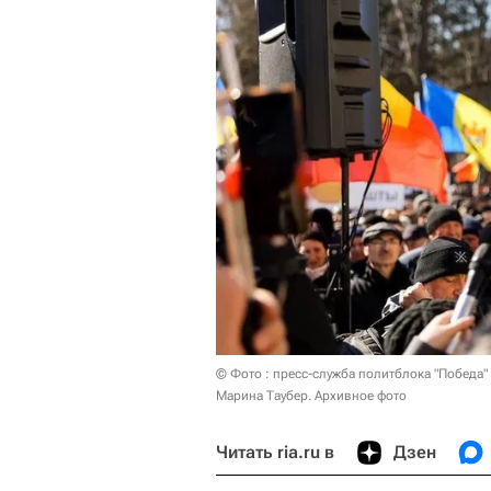
© Фото : пресс-служба политблока "Победа"
Марина Таубер. Архивное фото
Читать ria.ru в
Дзен