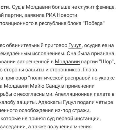
сти.
Суд в Молдавии больше не служит фемиде,
й партии, заявила РИА Новости
позиционного в республике блока "Победа"
нес обвинительный приговор
Гуцул
, осудив ее на
 немедленным исполнением. Она была признана
ровании запрещенной в
Молдавии
партии "Шор",
со стороны защиты и сторонников. Глава
а приговор "политической расправой по указке
нта Молдавии
Майю Санду
в применении
орьбы с несогласными. Апелляционная палата в
жалобу защиты. Адвокаты Гуцул подали четыре
ленного освобождения из-под стражи,
которые не принял суд первой инстанции,
 заседании, а также получения мнения