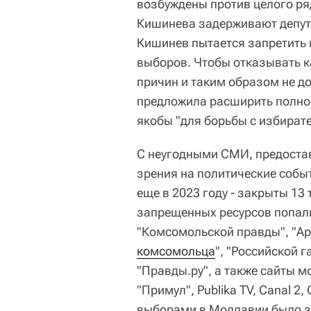
возбуждены против целого ря
Кишинева задерживают депут
Кишинев пытается запретить п
выборов. Чтобы отказывать к
причин и таким образом не д
предложила расширить полно
якобы "для борьбы с избират
С неугодными СМИ, предоста
зрения на политические собы
еще в 2023 году - закрыты 13 
запрещенных ресурсов попали
"Комсомольской правды", "Арг
комсомольца
", "Российской г
"Правды.ру", а также сайты мо
"Примул", Publika TV, Canal 2,
выборами в Молдавии было за