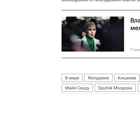
Вл
ме
7 окт
В мире
Молдавия
Кишинев
Майя Санду
Sputnik Молдова