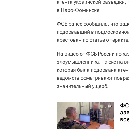
агента украинской разведки
в Наро-Фоминске​.
ФСБ
ранее сообщила, что зад
подорвавший в подмосковно
арестован по статье о теракте
На видео от ФСБ
России
показ
злоумышленника. Также на в
которая была подорвана аген
ведомств осматривают повре
значительный ущерб.
ФС
за
во