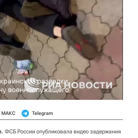
краинской разведки,
ну военнослужащего
МАКС
Telegram
и.
ФСБ России опубликовала видео задержания