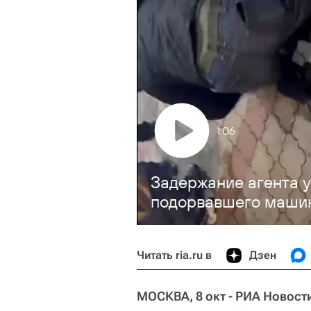
1:06
Задержание агента у
подорвавшего маши
Читать ria.ru в
Дзен
МОСКВА, 8 окт - РИА Новост