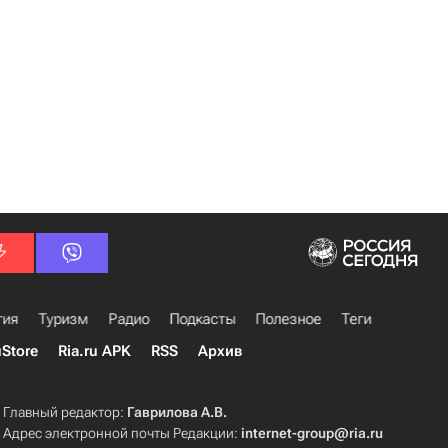
гия
Туризм
Радио
Подкасты
Полезное
Теги
uStore
Ria.ru APK
RSS
Архив
Главный редактор:
Гаврилова А.В.
Адрес электронной почты Редакции:
internet-group@ria.ru