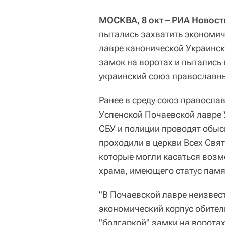
МОСКВА, 8 окт – РИА Новост
пытались захватить экономич
лавре канонической Украинск
замок на воротах и пытались 
украинский союз православн
Ранее в среду союз правосла
Успенской Почаевской лавре
СБУ
и полиции проводят обыск
проходили в церкви Всех Свя
которые могли касаться воз
храма, имеющего статус памя
"В Почаевской лавре неизвес
экономический корпус обител
"болгаркой" замки на воротах