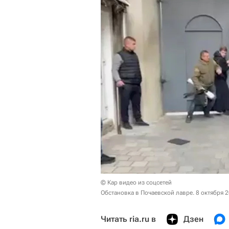
© Кар видео из соцсетей
Обстановка в Почаевской лавре. 8 октября 
Читать ria.ru в
Дзен