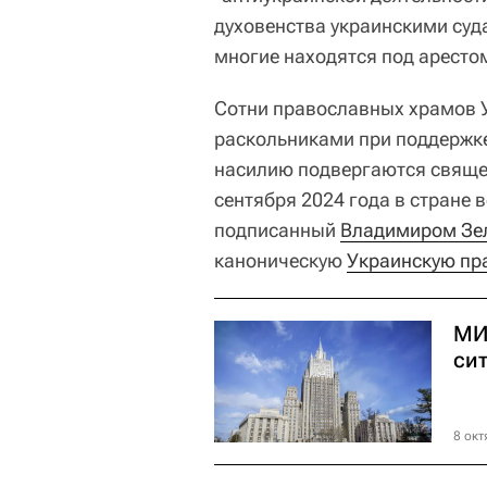
духовенства украинскими су
многие находятся под аресто
Сотни православных храмов 
раскольниками при поддержке
насилию подвергаются свяще
сентября 2024 года в стране 
подписанный
Владимиром Зе
каноническую
Украинскую пр
МИ
си
8 окт