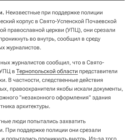
и.
Неизвестные при поддержке полиции
еский корпус в Свято-Успенской Почаевской
ой православной церкви (УПЦ), они срезали
проникнуть во внутрь, сообщил в среду
ых журналистов.
вных журналистов сообщил, что в Свято-
 УПЦ в
Тернопольской области
представители
и. В частности, следственные действия
тых, правоохранители якобы искали документы,
можного "незаконного оформления" здания
тника архитектуры.
тные люди попытались захватить
и. При поддержке полиции они срезали
 и попытались проникнуть внутрь. Из-за того,