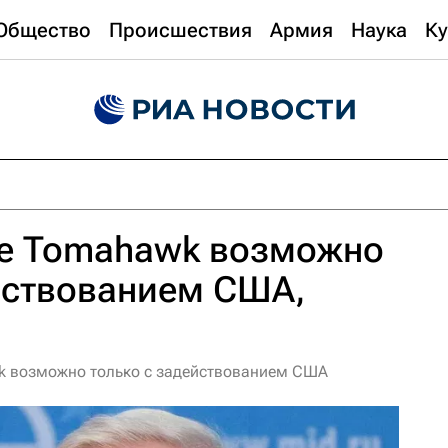
Общество
Происшествия
Армия
Наука
Ку
е Tomahawk возможно
йствованием США,
k возможно только с задействованием США