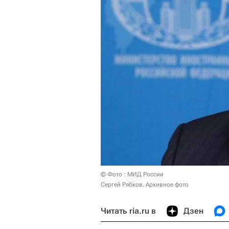
© Фото : МИД России
Сергей Рябков. Архивное фото
Читать ria.ru в
Дзен