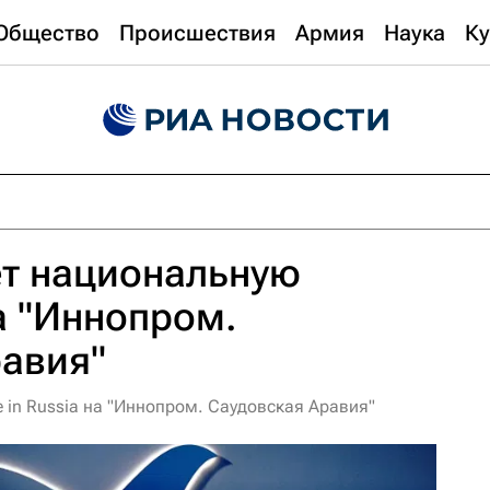
Общество
Происшествия
Армия
Наука
Ку
ет национальную
а "Иннопром.
равия"
 in Russia на "Иннопром. Саудовская Аравия"