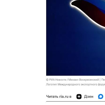
© РИА Новости / Михаил Воскресенский
Пе
Логотип Международного экспортного форум
Читать ria.ru в
Дзен