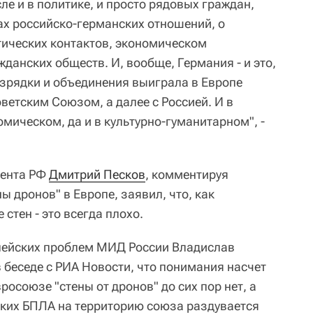
сле и в политике, и просто рядовых граждан,
ах российско-германских отношений, о
ических контактов, экономическом
жданских обществ. И, вообще, Германия - и это,
разрядки и объединения выиграла в Европе
оветским Союзом, а далее с Россией. И в
омическом, да и в культурно-гуманитарном", -
дента РФ
Дмитрий Песков
, комментируя
ы дронов" в Европе, заявил, что, как
стен - это всегда плохо.
пейских проблем МИД России Владислав
 беседе с РИА Новости, что понимания насчет
осоюзе "стены от дронов" до сих пор нет, а
еких БПЛА на территорию союза раздувается