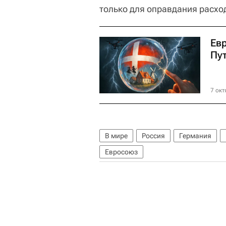
только для оправдания расхо
Ев
Пу
7 окт
В мире
Россия
Германия
Евросоюз