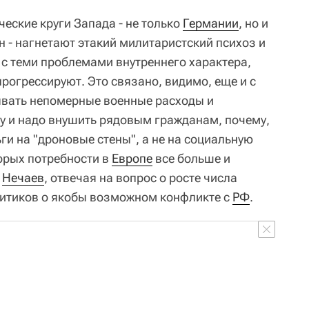
ческие круги Запада - не только
Германии
, но и
н - нагнетают этакий милитаристский психоз и
 с теми проблемами внутреннего характера,
прогрессируют. Это связано, видимо, еще и с
вывать непомерные военные расходы и
у и надо внушить рядовым гражданам, почему,
ьги на "дроновые стены", а не на социальную
торых потребности в
Европе
все больше и
л
Нечаев
, отвечая на вопрос о росте числа
литиков о якобы возможном конфликте с
РФ
.