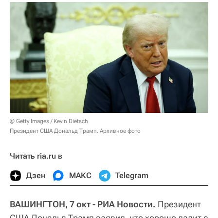
© Getty Images / Kevin Dietsch
Президент США Дональд Трамп. Архивное фото
Читать ria.ru в
Дзен
МАКС
Telegram
ВАШИНГТОН, 7 окт - РИА Новости.
Президент
США Дональд Трамп заявил, что хорошо ладит с