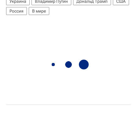
Украина
Владимир Путин
Дональд Трамп
США
Россия
В мире