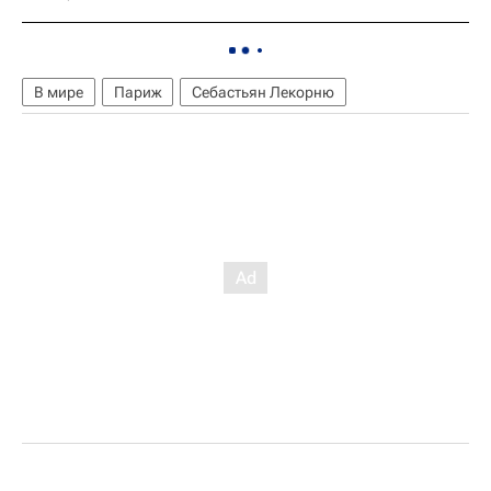
В мире
Париж
Себастьян Лекорню