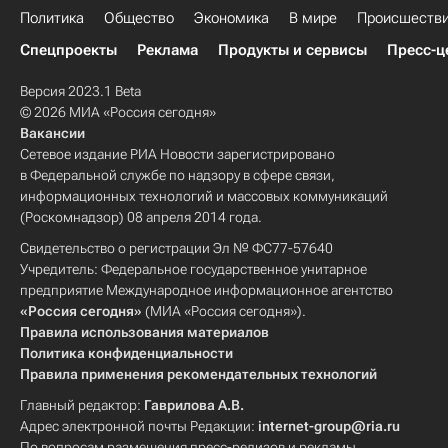
Политика
Общество
Экономика
В мире
Происшеств
Спецпроекты
Реклама
Продукты и сервисы
Пресс-ц
Версия 2023.1 Beta
© 2026 МИА «Россия сегодня»
Вакансии
Сетевое издание РИА Новости зарегистрировано
в Федеральной службе по надзору в сфере связи,
информационных технологий и массовых коммуникаций
(Роскомнадзор) 08 апреля 2014 года.
Свидетельство о регистрации Эл № ФС77-57640
Учредитель: Федеральное государственное унитарное
предприятие Международное информационное агентство
«Россия сегодня»
(МИА «Россия сегодня»).
Правила использования материалов
Политика конфиденциальности
Правила применения рекомендательных технологий
Главный редактор:
Гаврилова А.В.
Адрес электронной почты Редакции:
internet-group@ria.ru
По вопросам размещения пресс-релизов и рекламы