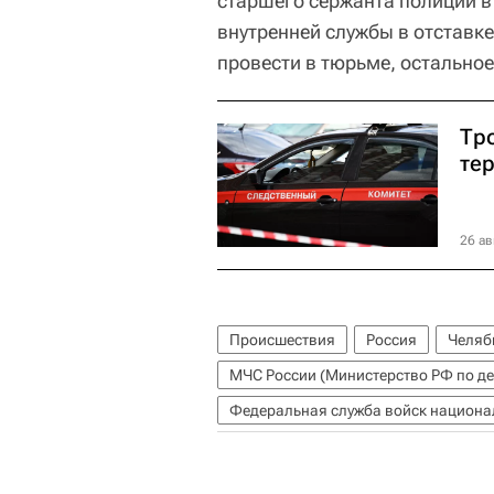
старшего сержанта полиции в
внутренней службы в отставке
провести в тюрьме, остальное
Тр
те
26 ав
Происшествия
Россия
Челяб
Федеральная служба войск национа