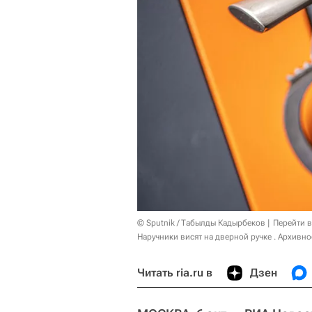
© Sputnik / Табылды Кадырбеков
Перейти 
Наручники висят на дверной ручке . Архивно
Читать ria.ru в
Дзен