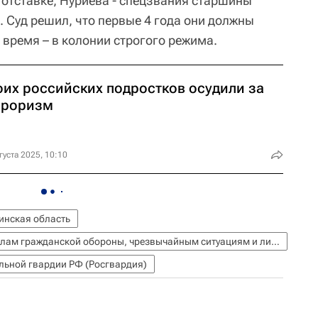
 отставке, Нуриева - спецзвания старшины
. Суд решил, что первые 4 года они должны
 время – в колонии строгого режима.
оих российских подростков осудили за
рроризм
густа 2025, 10:10
инская область
МЧС России (Министерство РФ по делам гражданской обороны, чрезвычайным ситуациям и ликвидации последствий стихийных бедствий)
льной гвардии РФ (Росгвардия)