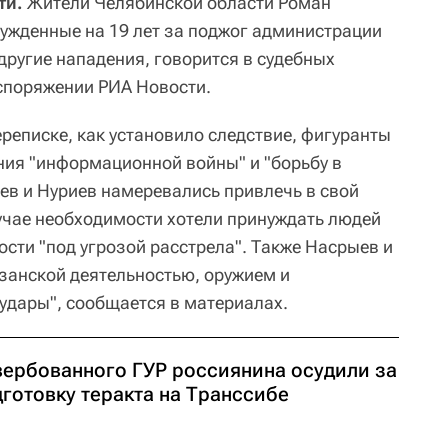
ти.
Жители Челябинской области Роман
сужденные на 19 лет за поджог администрации
другие нападения, говорится в судебных
споряжении РИА Новости.
переписке, как установило следствие, фигуранты
ия "информационной войны" и "борьбу в
ыев и Нуриев намеревались привлечь в свой
лучае необходимости хотели принуждать людей
ости "под угрозой расстрела". Также Насрыев и
занской деятельностью, оружием и
"удары", сообщается в материалах.
вербованного ГУР россиянина осудили за
готовку теракта на Транссибе