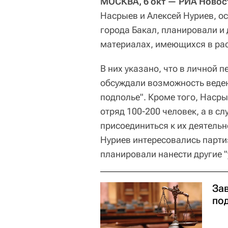
МОСКВА, 6 окт — РИА Новос
Насрыев и Алексей Нуриев, о
города Бакал, планировали и 
материалах, имеющихся в ра
В них указано, что в личной 
обсуждали возможность веден
подполье". Кроме того, Наср
отряд 100-200 человек, а в с
присоединиться к их деятельн
Нуриев интересовались парти
планировали нанести другие 
За
под