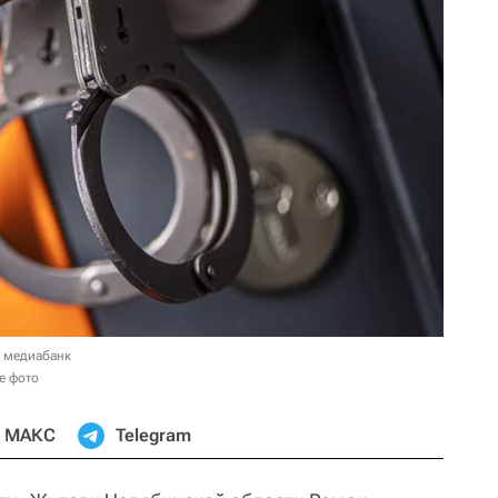
в медиабанк
е фото
МАКС
Telegram