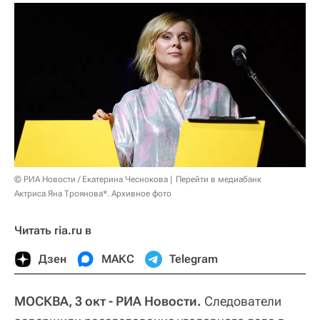
© РИА Новости / Екатерина Чеснокова
Перейти в медиабанк
Актриса Яна Троянова*. Архивное фото
Читать ria.ru в
Дзен
МАКС
Telegram
МОСКВА, 3 окт - РИА Новости.
Следователи