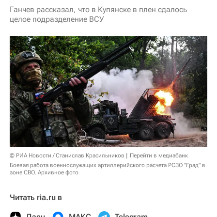
Ганчев рассказал, что в Купянске в плен сдалось
целое подразделение ВСУ
© РИА Новости / Станислав Красильников
Перейти в медиабанк
Боевая работа военнослужащих артиллерийского расчета РСЗО "Град" в
зоне СВО. Архивное фото
Читать ria.ru в
Дзен
МАКС
Telegram