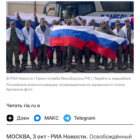
© РИА Новости / Пресс-служба Минобороны РФ
Перейти в медиабанк
Российские военнослужащие, возвращенные из украинского плена.
Архивное фото
Читать ria.ru в
Дзен
МАКС
Telegram
МОСКВА, 3 окт - РИА Новости.
Освобождённый