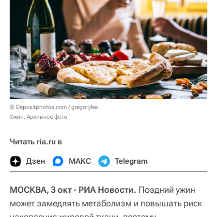
© Depositphotos.com / gregorylee
Ужин. Архивное фото
Читать ria.ru в
Дзен
МАКС
Telegram
МОСКВА, 3 окт - РИА Новости.
Поздний ужин
может замедлять метаболизм и повышать риск
накопления жировой ткани, поэтому