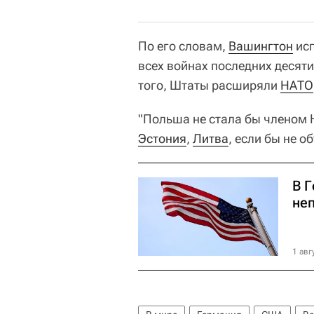
По его словам,
Вашингтон
исп
всех войнах последних десят
того, Штаты расширяли
НАТО
"Польша не стала бы членом 
Эстония
,
Литва
, если бы не о
В 
не
1 авг