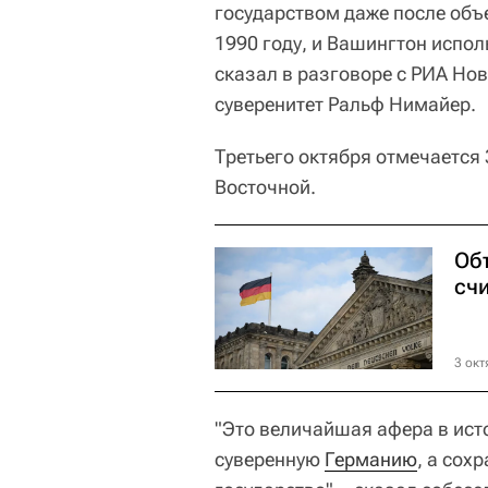
государством даже после объ
1990 году, и Вашингтон испо
сказал в разговоре с РИА Нов
суверенитет Ральф Нимайер.
Третьего октября отмечается
Восточной.
Об
счи
3 окт
"Это величайшая афера в ист
суверенную
Германию
, а сох