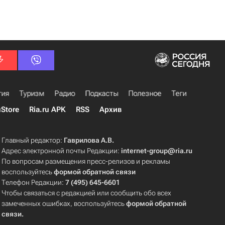
гия
Туризм
Радио
Подкасты
Полезное
Теги
uStore
Ria.ru APK
RSS
Архив
Главный редактор:
Гаврилова А.В.
Адрес электронной почты Редакции:
internet-group@ria.ru
По вопросам размещения пресс-релизов и рекламы
воспользуйтесь
формой обратной связи
Телефон Редакции:
7 (495) 645-6601
Чтобы связаться с редакцией или сообщить обо всех
замеченных ошибках, воспользуйтесь
формой обратной
связи
.