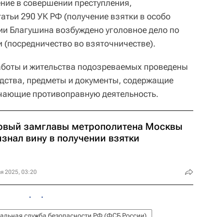
ние в совершении преступления,
атьи 290 УК РФ (получение взятки в особо
ии Благушина возбуждено уголовное дело по
ии (посредничество во взяточничестве).
аботы и жительства подозреваемых проведены
дства, предметы и документы, содержащие
ичающие противоправную деятельность.
рвый замглавы метрополитена Москвы
знал вину в получении взятки
я 2025, 03:20
альная служба безопасности РФ (ФСБ России)