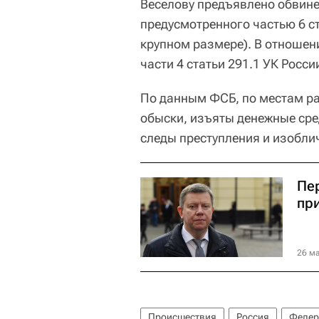
Веселову предъявлено обвине
предусмотренного частью 6 ст
крупном размере). В отношен
части 4 статьи 291.1 УК Росс
По данным ФСБ, по местам р
обыски, изъяты денежные сре
следы преступления и изобл
Пе
при
26 ма
Происшествия
Россия
Федер