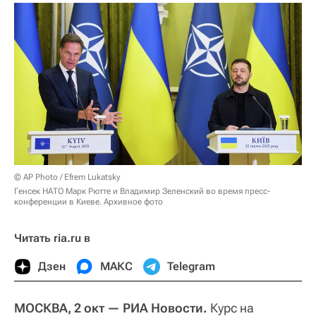
© AP Photo / Efrem Lukatsky
Генсек НАТО Марк Рютте и Владимир Зеленский во время пресс-
конференции в Киеве. Архивное фото
Читать ria.ru в
Дзен
МАКС
Telegram
МОСКВА, 2 окт — РИА Новости.
Курс на