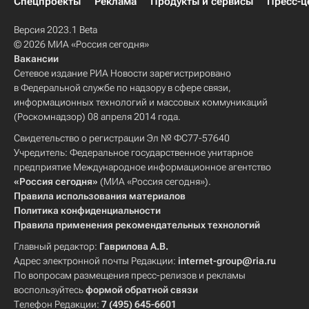
Спецпроекты
Реклама
Продукты и сервисы
Пресс-ц
Версия 2023.1 Beta
© 2026 МИА «Россия сегодня»
Вакансии
Сетевое издание РИА Новости зарегистрировано
в Федеральной службе по надзору в сфере связи,
информационных технологий и массовых коммуникаций
(Роскомнадзор) 08 апреля 2014 года.
Свидетельство о регистрации Эл № ФС77-57640
Учредитель: Федеральное государственное унитарное
предприятие Международное информационное агентство
«Россия сегодня»
(МИА «Россия сегодня»).
Правила использования материалов
Политика конфиденциальности
Правила применения рекомендательных технологий
Главный редактор:
Гаврилова А.В.
Адрес электронной почты Редакции:
internet-group@ria.ru
По вопросам размещения пресс-релизов и рекламы
воспользуйтесь
формой обратной связи
Телефон Редакции:
7 (495) 645-6601