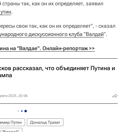
страны так, как он их определяет, заявил
утин
.
есы свои так, как он их определяет", - сказал
народного дискуссионного клуба "Валдай
".
на на "Валдае". Онлайн-репортаж >>
ков рассказал, что объединяет Путина и
ампа
реля 2025, 20:06
имир Путин
Дональд Трамп
 "Валдай"