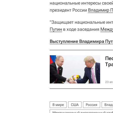
национальные интересы своей 
президент России
Владимир П
"Защищает национальные интер
Путин
в ходе заседания
Между
Выступление Владимира Пути
Пес
Тр
23 ап
В мире
США
Россия
Влад
Международный дискуссионный клуб