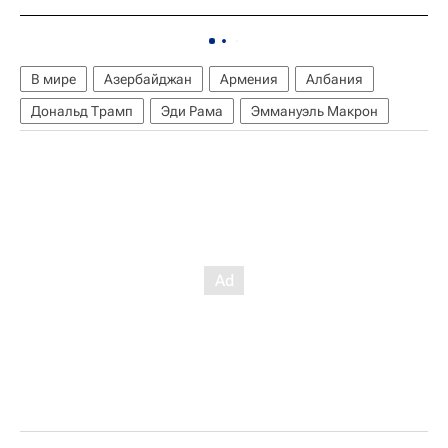
В мире
Азербайджан
Армения
Албания
Дональд Трамп
Эди Рама
Эммануэль Макрон