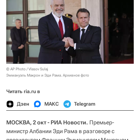
© AP Photo / Vlasov Sulaj
Эммануэль Макрон и Эди Рама. Архивное фото
Читать ria.ru в
Дзен
МАКС
Telegram
МОСКВА, 2 окт - РИА Новости.
Премьер-
министр Албании Эди Рама в разговоре с
президентом Франции Эммануэлем Макроном