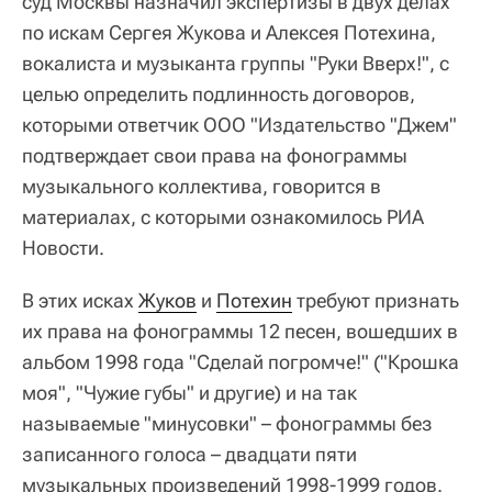
суд Москвы назначил экспертизы в двух делах
по искам Сергея Жукова и Алексея Потехина,
вокалиста и музыканта группы "Руки Вверх!", с
целью определить подлинность договоров,
которыми ответчик ООО "Издательство "Джем"
подтверждает свои права на фонограммы
музыкального коллектива, говорится в
материалах, с которыми ознакомилось РИА
Новости.
В этих исках
Жуков
и
Потехин
требуют признать
их права на фонограммы 12 песен, вошедших в
альбом 1998 года "Сделай погромче!" ("Крошка
моя", "Чужие губы" и другие) и на так
называемые "минусовки" – фонограммы без
записанного голоса – двадцати пяти
музыкальных произведений 1998-1999 годов.