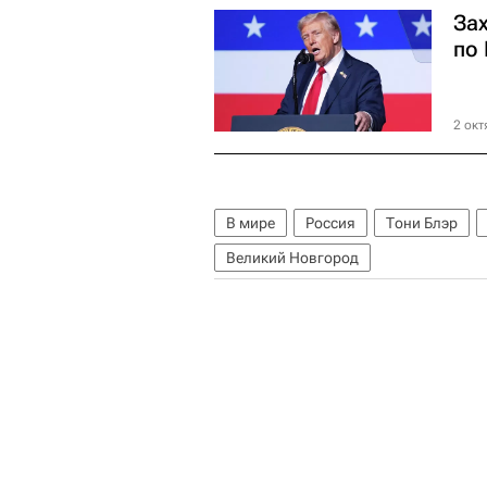
За
по 
2 окт
В мире
Россия
Тони Блэр
Великий Новгород