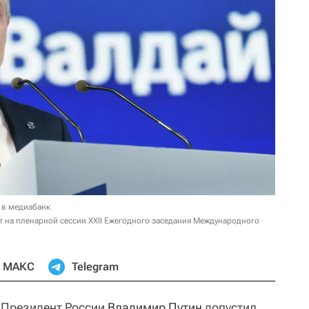
 в медиабанк
т на пленарной сессии XXII Ежегодного заседания Международного
МАКС
Telegram
Президент России
Владимир Путин
допустил,