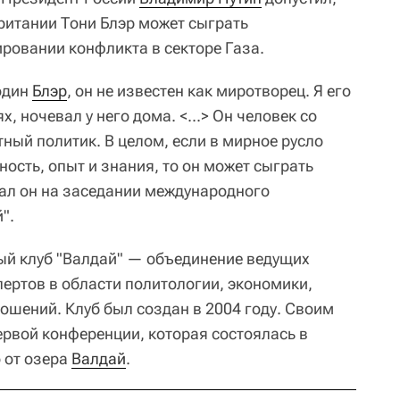
итании Тони Блэр может сыграть
ировании конфликта в секторе Газа.
подин
Блэр
, он не известен как миротворец. Я его
х, ночевал у него дома. <...> Он человек со
ный политик. В целом, если в мирное русло
ность, опыт и знания, то он может сыграть
ал он на заседании международного
".
й клуб "Валдай" — объединение ведущих
пертов в области политологии, экономики,
ошений. Клуб был создан в 2004 году. Своим
ервой конференции, которая состоялась в
о от озера
Валдай
.