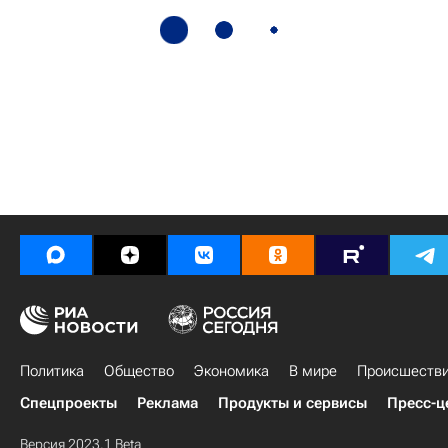
Политика
Общество
Экономика
В мире
Происшеств
Спецпроекты
Реклама
Продукты и сервисы
Пресс-ц
Версия 2023.1 Beta