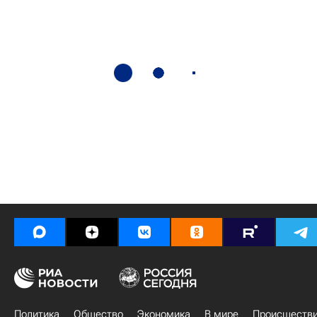
Политика
Общество
Экономика
В мире
Происшеств