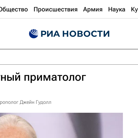
Общество
Происшествия
Армия
Наука
Ку
тный приматолог
трополог Джейн Гудолл