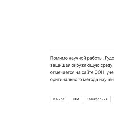
Помимо научной работы, Гудо
защищая окружающую среду,
отмечается на сайте ООН, уч
оригинального метода изуче
В мире
США
Калифорния