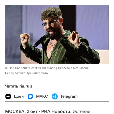
© РИА Новости / Пелагия Тихонова
Перейти в медиабанк
Певец Kamazz. Архивное фото
Читать ria.ru в
Дзен
МАКС
Telegram
МОСКВА, 2 окт - РИА Новости.
Эстония