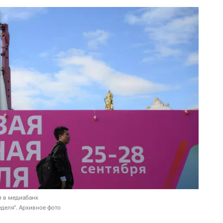
и в медиабанк
деля". Архивное фото