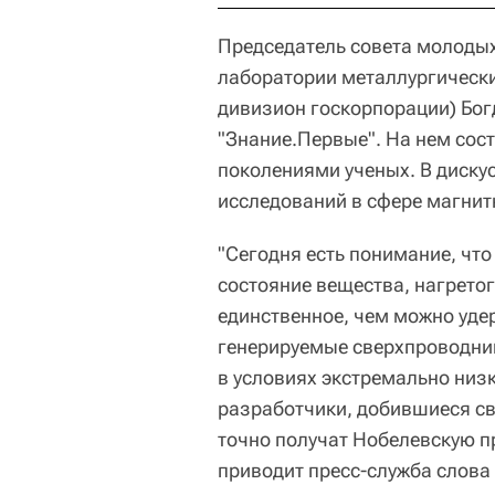
Председатель совета молодых
лаборатории металлургически
дивизион госкорпорации) Бо
"Знание.Первые". На нем сос
поколениями ученых. В диску
исследований в сфере магнит
"Сегодня есть понимание, что 
состояние вещества, нагрето
единственное, чем можно удер
генерируемые сверхпроводни
в условиях экстремально низ
разработчики, добившиеся св
точно получат Нобелевскую пр
приводит пресс-служба слов