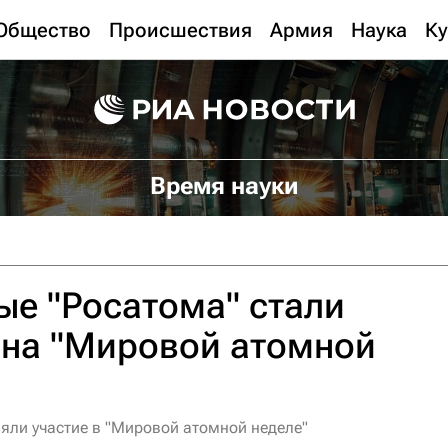
Общество
Происшествия
Армия
Наука
Ку
Время науки
е "Росатома" стали
 на "Мировой атомной
яли участие в "Мировой атомной неделе"