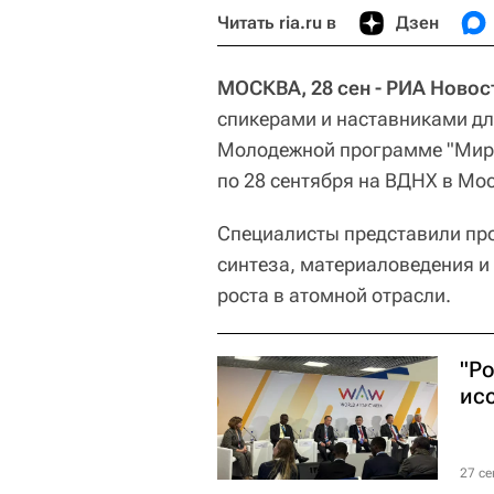
Читать ria.ru в
Дзен
МОСКВА, 28 сен - РИА Новос
спикерами и наставниками для
Молодежной программе "Миров
по 28 сентября на ВДНХ в Мо
Специалисты представили про
синтеза, материаловедения и
роста в атомной отрасли.
"Р
ис
27 се