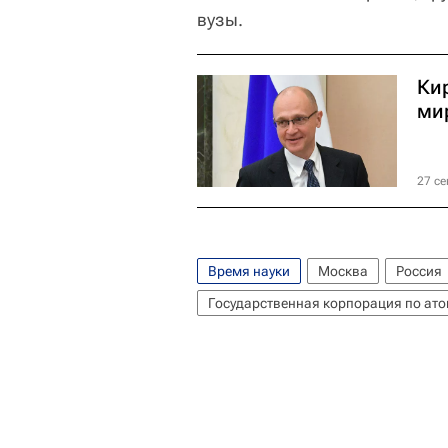
вузы.
Ки
ми
27 се
Время науки
Москва
Россия
Государственная корпорация по ато