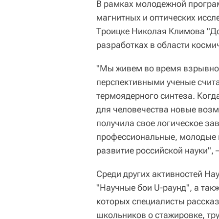
В рамках молодежной програ
магнитных и оптических иссл
Троицке Николая Климова "До
разработках в области косми
"Мы живем во время взрывног
перспективными ученые счита
термоядерного синтеза. Когда
для человечества новые возм
получила свое логическое за
профессиональные, молодые к
развитие российской науки", 
Среди других активностей На
"Научные бои U-раунд", а так
которых специалисты рассказ
школьников о стажировке, тр