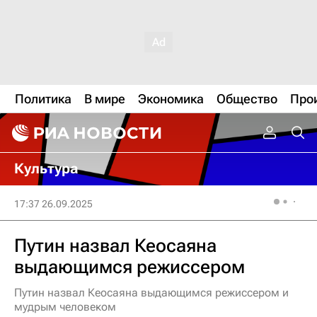
Политика
В мире
Экономика
Общество
Про
Культура
17:37 26.09.2025
Путин назвал Кеосаяна
выдающимся режиссером
Путин назвал Кеосаяна выдающимся режиссером и
мудрым человеком