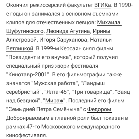
Окончил режиссерский факультет
ВГИКа
. В 1990-
е годы он занимался в основном съемками
клипов для отечественных певцов:
Михаила 
Шуфутинского
,
Леонида Агутина
,
Ирины 
Аллегровой
,
Игоря Саруханова
,
Натальи 
Ветлицкой
. В 1999-м Кеосаян снял фильм
"Президент и его внучка", который получил
специальный приз жюри фестиваля
"Кинотавр-2001". В его фильмографии также
значатся "Мужская работа", "Ландыш
серебристый", "Ялта-45", "Три товарища", "Заяц
над бездной", "
Мираж
". Последний его фильм
"Семь дней Петра Семёныча" с
Федором 
Добронравовым
в главной роли был показан в
рамках 47-го Московского международного
кинофестиваля.