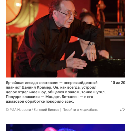
Ярчайшая звезда фестиваля — непревзойденный
10 из 20
пианист Даниил Крамер. Он, как всегда, устроил
целое отдельное шоу, общался с залом, тонко шутил.
Попурри классики — Моцарт, Бетховен — в его
джазовой обработке покорило всех.
© РИА Новости / Евгений Биятов
Перейти в медиабанк