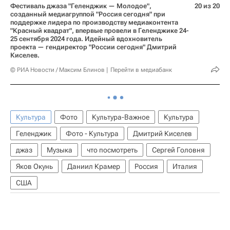
Фестиваль джаза "Геленджик — Молодое",
20 из 20
созданный медиагруппой "Россия сегодня" при
поддержке лидера по производству медиаконтента
"Красный квадрат", впервые провели в Геленджике 24-
25 сентября 2024 года. Идейный вдохновитель
проекта — гендиректор "России сегодня" Дмитрий
Киселев.
© РИА Новости / Максим Блинов
Перейти в медиабанк
Культура
Фото
Культура-Важное
Культура
Геленджик
Фото - Культура
Дмитрий Киселев
джаз
Музыка
что посмотреть
Сергей Головня
Яков Окунь
Даниил Крамер
Россия
Италия
США