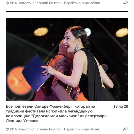
© РИА Новости / Евгений Биятов
Перейти в медиабанк
Все подпевали Сандре Фракенберг, которая по
18 из 20
традиции фестиваля исполнила легендарную
композицию "Дорогие мои москвичи" из репертуара
Леонида Утесова.
© РИА Новости / Евгений Биятов
Перейти в медиабанк