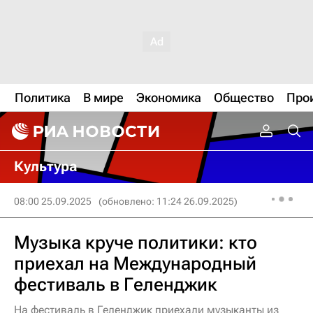
Политика
В мире
Экономика
Общество
Про
Культура
08:00 25.09.2025
(обновлено: 11:24 26.09.2025)
Музыка круче политики: кто
приехал на Международный
фестиваль в Геленджик
На фестиваль в Геленджик приехали музыканты из