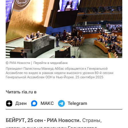
© РИА Новости
Перейти в медиабанк
Президент Палестины Махмуд Аббас обращается к Генеральной
Ассамблее по видео в рамках недели высокого уровня 80-й сессии
Генеральной Ассамблеи ООН в Нью-Йорке. 25 сентября 2025
Читать ria.ru в
Дзен
МАКС
Telegram
БЕЙРУТ, 25 сен - РИА Новости.
Страны,