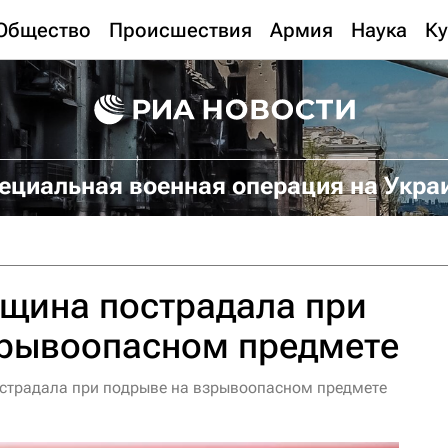
Общество
Происшествия
Армия
Наука
Ку
ециальная военная операция на Укра
нщина пострадала при
зрывоопасном предмете
острадала при подрыве на взрывоопасном предмете