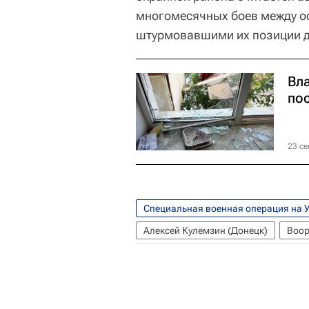
многомесячных боев между о
штурмовавшими их позиции 
Вл
по
23 се
Специальная военная операция на 
Алексей Кулемзин (Донецк)
Воор