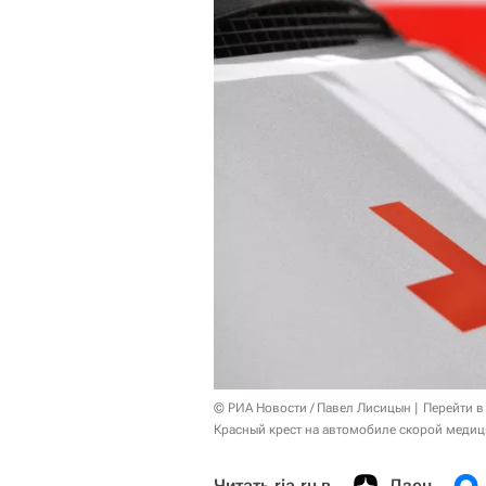
© РИА Новости / Павел Лисицын
Перейти в
Красный крест на автомобиле скорой меди
Читать ria.ru в
Дзен