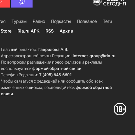
гия
Туризм
Радио
Подкасты
Полезное
Теги
uStore
Ria.ru APK
RSS
Архив
Главный редактор:
Гаврилова А.В.
Адрес электронной почты Редакции:
internet-group@ria.ru
По вопросам размещения пресс-релизов и рекламы
воспользуйтесь
формой обратной связи
Телефон Редакции:
7 (495) 645-6601
Чтобы связаться с редакцией или сообщить обо всех
замеченных ошибках, воспользуйтесь
формой обратной
связи
.