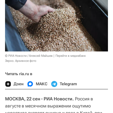
© РИА Новости / Алексей Майшев
Перейти в медиабанк
Зерно. Архивное фото
Читать ria.ru в
Дзен
МАКС
Telegram
МОСКВА, 22 сен - РИА Новости.
Россия в
августе в месячном выражении ощутимо
нарастила экспорт ячменя и овса в Китай, при