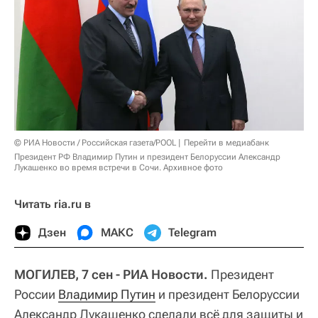
© РИА Новости / Российская газета/POOL
Перейти в медиабанк
Президент РФ Владимир Путин и президент Белоруссии Александр
Лукашенко во время встречи в Сочи. Архивное фото
Читать ria.ru в
Дзен
МАКС
Telegram
МОГИЛЕВ, 7 сен - РИА Новости.
Президент
России
Владимир Путин
и президент Белоруссии
Александр Лукашенко сделали всё для защиты и