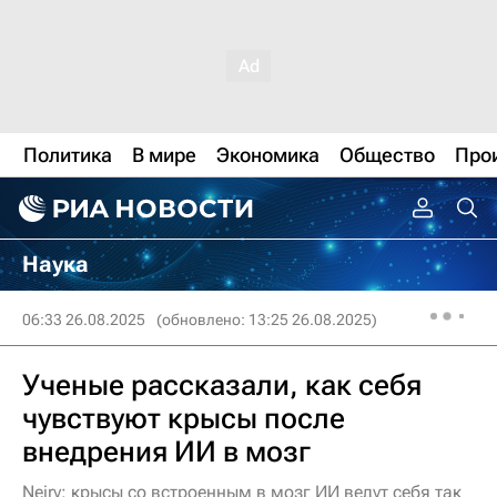
Политика
В мире
Экономика
Общество
Про
Наука
06:33 26.08.2025
(обновлено: 13:25 26.08.2025)
Ученые рассказали, как себя
чувствуют крысы после
внедрения ИИ в мозг
Neiry: крысы со встроенным в мозг ИИ ведут себя так