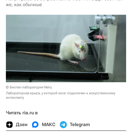
же, как обычные
© Биотех-лаборатория Neiry
Лабораторная крыса, у которой мозг подключен к искусственному
интеллекту
Читать ria.ru в
Дзен
МАКС
Telegram