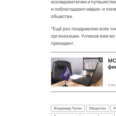
исследователям и путешестве
и поблагодарил медиа- и поп
общества.
"Ещё раз поздравляю всех чл
организации. Успехов вам во
президент.
МС
фи
4 авг
Владимир Путин
Общество
Р