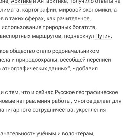
оне,
Арктике
и Антарктике, получило ответы на
лимата, картографии, мировой экономики, а
в в таких сферах, как рачительное,
 использование природных богатств,
анспортных маршрутов, подчеркнул
Путин
.
ское общество стало родоначальником
дела и природоохраны, всеобщей переписи
 этнографических данных", - добавил
и с тем, что и сейчас Русское географическое
новые направления работы, многое делает для
анитарного сотрудничества, укрепления
знательность учёным и волонтёрам,