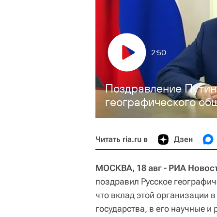
2:50
Поздравление Путин
географического об
Читать ria.ru в
Дзен
МОСКВА, 18 авг - РИА Новос
поздравил Русское географиче
что вклад этой организации в
государства, в его научные и