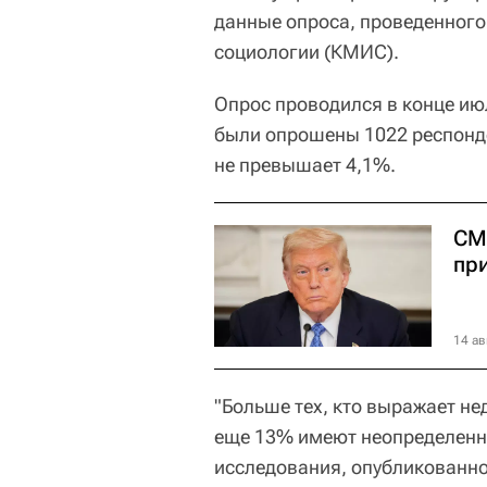
данные опроса, проведенног
социологии (КМИС).
Опрос проводился в конце июл
были опрошены 1022 респонде
не превышает 4,1%.
СМ
пр
14 ав
"Больше тех, кто выражает не
еще 13% имеют неопределенное
исследования, опубликованн