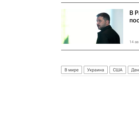
В Р
по
14 ав
В мире
Украина
США
Ден