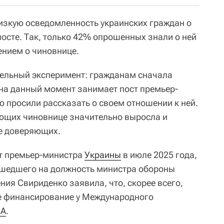
изкую осведомленность украинских граждан о
осте. Так, только 42% опрошенных знали о ней
ением о чиновнице.
тельный эксперимент: гражданам сначала
на данный момент занимает пост премьер-
го просили рассказать о своем отношении к ней.
яющих чиновнице значительно выросла и
не доверяющих.
т премьер-министра
Украины
в июле 2025 года,
ешедшего на должность министра обороны
ния Свириденко заявила, что, скорее всего,
ое финансирование у Международного
А
.