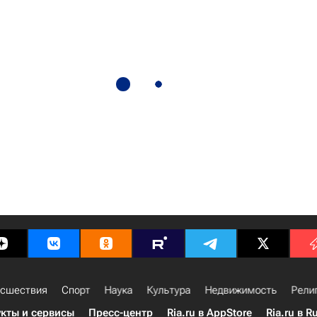
сшествия
Спорт
Наука
Культура
Недвижимость
Рели
кты и сервисы
Пресс-центр
Ria.ru в AppStore
Ria.ru в R