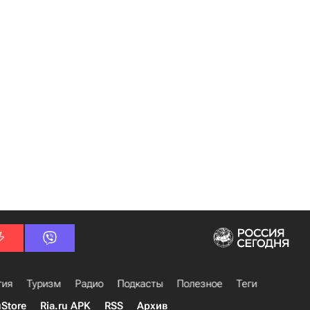
гия
Туризм
Радио
Подкасты
Полезное
Теги
uStore
Ria.ru APK
RSS
Архив