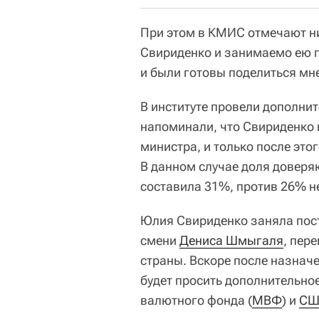
При этом в КМИС отмечают н
Свириденко и занимаемо ею п
и были готовы поделиться мн
В институте провели дополни
напоминали, что Свириденко 
министра, и только после это
В данном случае доля довер
составила 31%, против 26% 
Юлия Свириденко заняла пос
смени
Дениса Шмыгаля
, пер
страны. Вскоре после назначе
будет просить дополнительн
валютного фонда (
МВФ
) и
СШ