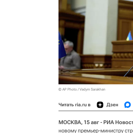
© AP Photo / Vadym Sarakhan
Читать ria.ru в
Дзен
МОСКВА, 15 авг - РИА Новос
новому премьер-министру ст