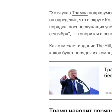
"Хотя указ
Трампа
подразумев
он определит, что в округе К
порядка, военнослужащих уве
сентября", — говорится в реп
Как отмечает издание The Hill
каков будет порядок их коман
Тр
бе
10 ав
Трамп наводит поряд