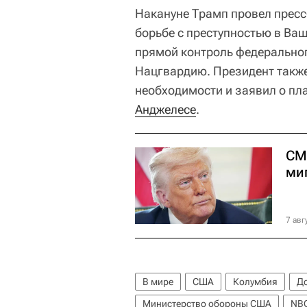
Накануне Трамп провел пресс
борьбе с преступностью в Ваш
прямой контроль федеральног
Нацгвардию. Президент также
необходимости и заявил о пл
Анджелесе
.
СМ
ми
7 авг
В мире
США
Колумбия
Д
Министерство обороны США
NB