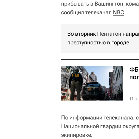
прибывать в Вашингтон, кома
сообщил телеканал
NBC
.
Во вторник
Пентагон
направ
преступностью в городе.
ФБ
по
11 ав
По информации телеканала, 
Национальной гвардии округ
экипировке.