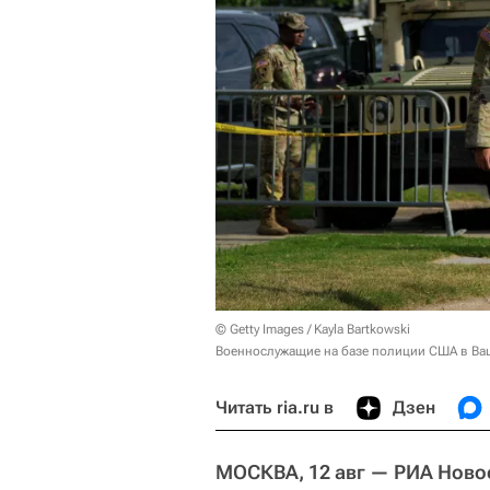
© Getty Images / Kayla Bartkowski
Военнослужащие на базе полиции США в Ваш
Читать ria.ru в
Дзен
МОСКВА, 12 авг — РИА Ново