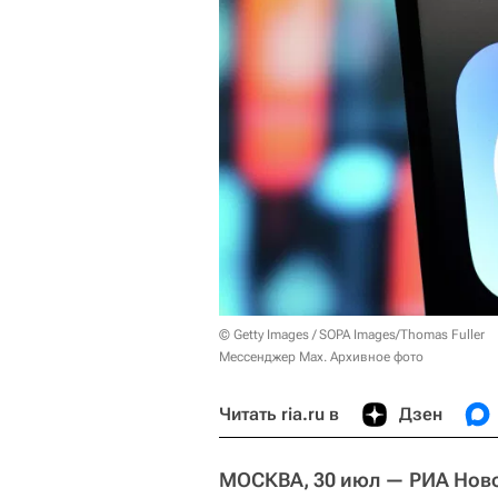
© Getty Images / SOPA Images/Thomas Fuller
Мессенджер Max. Архивное фото
Читать ria.ru в
Дзен
МОСКВА, 30 июл — РИА Ново