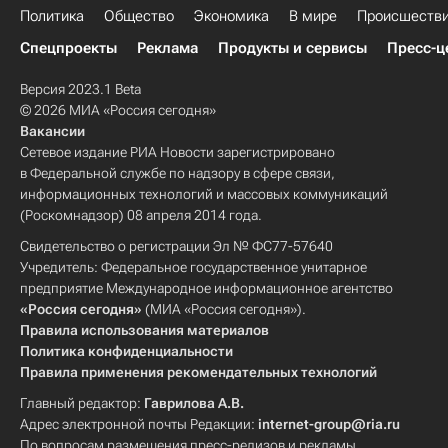
Политика
Общество
Экономика
В мире
Происшеств
Спецпроекты
Реклама
Продукты и сервисы
Пресс-ц
Версия 2023.1 Beta
© 2026 МИА «Россия сегодня»
Вакансии
Сетевое издание РИА Новости зарегистрировано
в Федеральной службе по надзору в сфере связи,
информационных технологий и массовых коммуникаций
(Роскомнадзор) 08 апреля 2014 года.
Свидетельство о регистрации Эл № ФС77-57640
Учредитель: Федеральное государственное унитарное
предприятие Международное информационное агентство
«Россия сегодня»
(МИА «Россия сегодня»).
Правила использования материалов
Политика конфиденциальности
Правила применения рекомендательных технологий
Главный редактор:
Гаврилова А.В.
Адрес электронной почты Редакции:
internet-group@ria.ru
По вопросам размещения пресс-релизов и рекламы