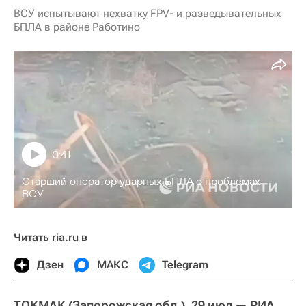
ВСУ испытывают нехватку FPV- и разведывательных
БПЛА в районе Работино
0:41
Старший оператор ударных БПЛА о проблемах
ВСУ
Читать ria.ru в
Дзен
МАКС
Telegram
ТОКМАК (Запорожская обл.), 29 июл — РИА