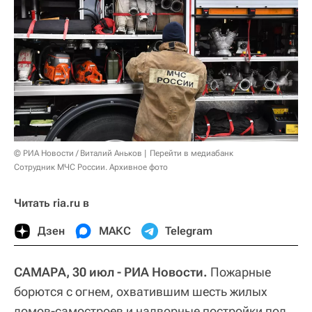
© РИА Новости / Виталий Аньков
Перейти в медиабанк
Сотрудник МЧС России. Архивное фото
Читать ria.ru в
Дзен
МАКС
Telegram
САМАРА, 30 июл - РИА Новости.
Пожарные
борются с огнем, охватившим шесть жилых
домов-самостроев и надворные постройки под