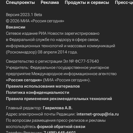
Спецпроекты
Реклама
Продукты и сервисы
Пресс-ц
Версия 2023.1 Beta
© 2026 МИА «Россия сегодня»
Вакансии
Сетевое издание РИА Новости зарегистрировано
в Федеральной службе по надзору в сфере связи,
информационных технологий и массовых коммуникаций
(Роскомнадзор) 08 апреля 2014 года.
Свидетельство о регистрации Эл № ФС77-57640
Учредитель: Федеральное государственное унитарное
предприятие Международное информационное агентство
«Россия сегодня»
(МИА «Россия сегодня»).
Правила использования материалов
Политика конфиденциальности
Правила применения рекомендательных технологий
Главный редактор:
Гаврилова А.В.
Адрес электронной почты Редакции:
internet-group@ria.ru
По вопросам размещения пресс-релизов и рекламы
воспользуйтесь
формой обратной связи
Телефон Редакции:
7 (495) 645-6601