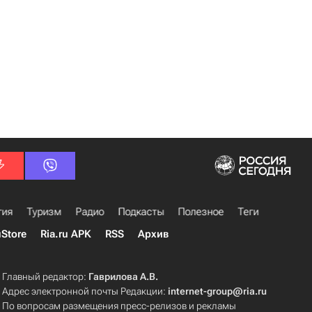
гия
Туризм
Радио
Подкасты
Полезное
Теги
uStore
Ria.ru APK
RSS
Архив
Главный редактор:
Гаврилова А.В.
Адрес электронной почты Редакции:
internet-group@ria.ru
По вопросам размещения пресс-релизов и рекламы