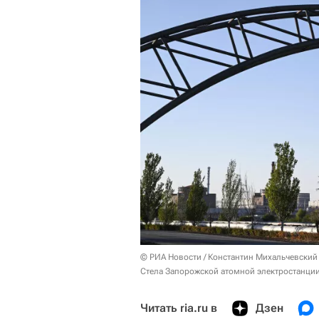
© РИА Новости / Константин Михальчевский
Стела Запорожской атомной электростанции
Читать ria.ru в
Дзен