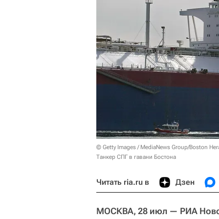
© Getty Images / MediaNews Group/Boston Her
Танкер СПГ в гавани Бостона
Читать ria.ru в
Дзен
МОСКВА, 28 июл — РИА Ново