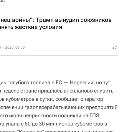
онец войны": Трамп вынудил союзников
инять жесткие условия
ля 2025, 08:00
к голубого топлива в ЕС — Норвегия, но тут
 неделе стране пришлось внепланово снизить
ов кубометров в сутки, сообщает оператор
беспечении газоперерабатывающих предприятий
ого июля неприятности возникли на ГПЗ
ка упала с 80 до 30 миллионов кубометров в
заводе "Коллснес" предупредили, что из-за тех