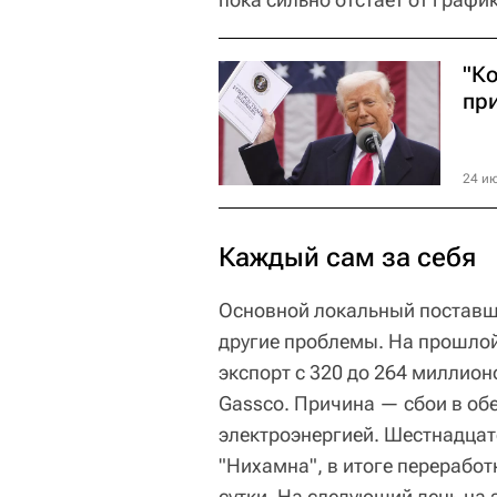
"К
пр
24 ию
Каждый сам за себя
Основной локальный поставщи
другие проблемы. На прошлой
экспорт с 320 до 264 миллион
Gassco. Причина — сбои в о
электроэнергией. Шестнадцат
"Нихамна", в итоге переработ
сутки. На следующий день на 