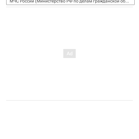
МЧС России (Министерство РФ по делам гражданской обороны, чрезвычайным ситуациям и ликвидации последствий стихийных бедствий)