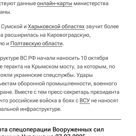
ьствуют данные
онлайн-карты
министерства
аны.
в Сумской и
Харьковской областях
звучит более
ога расширилась на Кировоградскую,
ую и
Полтавскую области
.
руктуре ВС РФ начали наносить 10 октября
ле теракта на Крымском мосту, за которым, по
стояли украинские спецслужбы. Удары
объектам оборонной промышленности, военного
тране. Вместе с тем пресс-секретарь президента
что российские войска в боях с
ВСУ
не наносят
альной инфраструктуре.
рта спецоперации Вооруженных сил