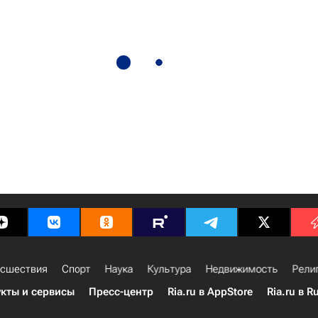
сшествия
Спорт
Наука
Культура
Недвижимость
Рели
кты и сервисы
Пресс-центр
Ria.ru в AppStore
Ria.ru в R