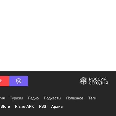
гия
Туризм
Радио
Подкасты
Полезное
Теги
uStore
Ria.ru APK
RSS
Архив