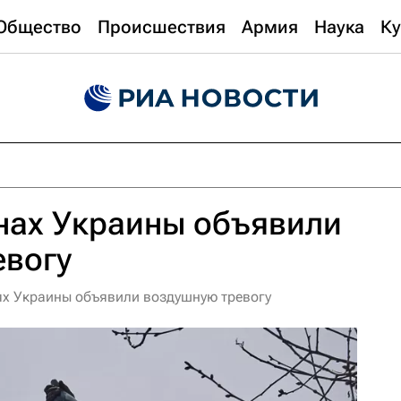
Общество
Происшествия
Армия
Наука
Ку
нах Украины объявили
евогу
ях Украины объявили воздушную тревогу