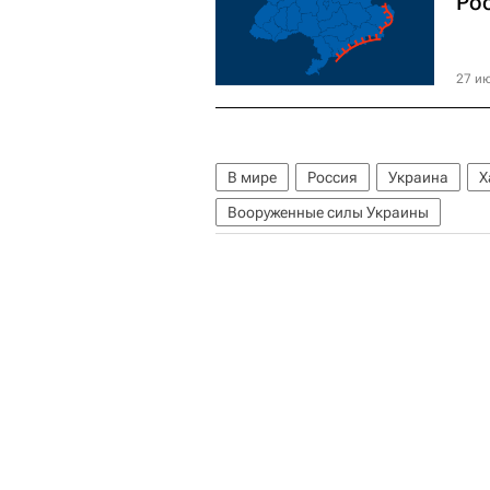
Рос
27 ию
В мире
Россия
Украина
Х
Вооруженные силы Украины