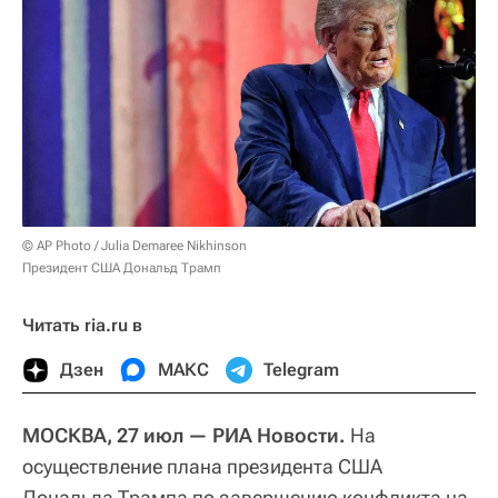
© AP Photo / Julia Demaree Nikhinson
Президент США Дональд Трамп
Читать ria.ru в
Дзен
МАКС
Telegram
МОСКВА, 27 июл — РИА Новости.
На
осуществление плана президента США
Дональда Трампа по завершению конфликта на