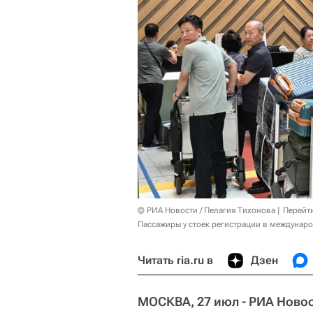
© РИА Новости / Пелагия Тихонова
Перейт
Пассажиры у стоек регистрации в междунар
Читать ria.ru в
Дзен
МОСКВА, 27 июл - РИА Новос