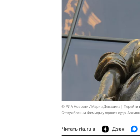
© РИА Новости / Мария Девахина
Перейти 
Статуя богини Фемиды у здания суда. Архив
Читать ria.ru в
Дзен