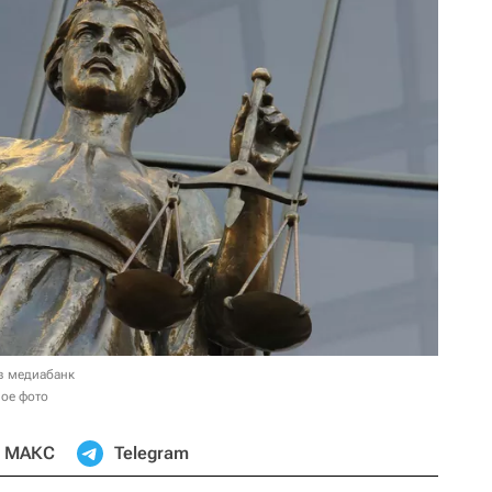
в медиабанк
ное фото
МАКС
Telegram