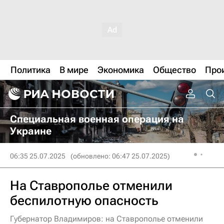
Политика
В мире
Экономика
Общество
Про
Специальная военная операция на
Украине
06:35 25.07.2025
(обновлено: 06:47 25.07.2025)
На Ставрополье отменили
беспилотную опасность
Губернатор Владимиров: на Ставрополье отменили